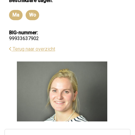
Beschikbare dagen:
Ma
Wo
Maandag
Woensdag
BIG-nummer:
99933637902
Terug naar overzicht