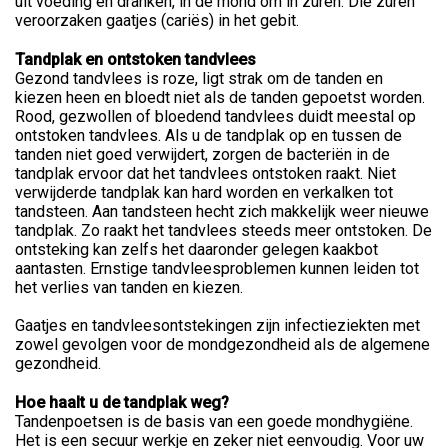
uit voeding en dranken, in de mond om in zuren. Die zuren
veroorzaken gaatjes (cariës) in het gebit.
Tandplak en ontstoken tandvlees
Gezond tandvlees is roze, ligt strak om de tanden en
kiezen heen en bloedt niet als de tanden gepoetst worden.
Rood, gezwollen of bloedend tandvlees duidt meestal op
ontstoken tandvlees. Als u de tandplak op en tussen de
tanden niet goed verwijdert, zorgen de bacteriën in de
tandplak ervoor dat het tandvlees ontstoken raakt. Niet
verwijderde tandplak kan hard worden en verkalken tot
tandsteen. Aan tandsteen hecht zich makkelijk weer nieuwe
tandplak. Zo raakt het tandvlees steeds meer ontstoken. De
ontsteking kan zelfs het daaronder gelegen kaakbot
aantasten. Ernstige tandvleesproblemen kunnen leiden tot
het verlies van tanden en kiezen.
Gaatjes en tandvleesontstekingen zijn infectieziekten met
zowel gevolgen voor de mondgezondheid als de algemene
gezondheid.
Hoe haalt u de tandplak weg?
Tandenpoetsen is de basis van een goede mondhygiëne.
Het is een secuur werkje en zeker niet eenvoudig. Voor uw