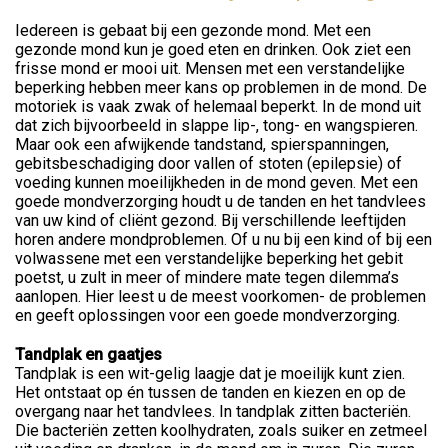
Iedereen is gebaat bij een gezonde mond. Met een
gezonde mond kun je goed eten en drinken. Ook ziet een
frisse mond er mooi uit. Mensen met een verstandelijke
beperking hebben meer kans op problemen in de mond. De
motoriek is vaak zwak of helemaal beperkt. In de mond uit
dat zich bijvoorbeeld in slappe lip-, tong- en wangspieren.
Maar ook een afwijkende tandstand, spierspanningen,
gebitsbeschadiging door vallen of stoten (epilepsie) of
voeding kunnen moeilijkheden in de mond geven. Met een
goede mondverzorging houdt u de tanden en het tandvlees
van uw kind of cliënt gezond. Bij verschillende leeftijden
horen andere mondproblemen. Of u nu bij een kind of bij een
volwassene met een verstandelijke beperking het gebit
poetst, u zult in meer of mindere mate tegen dilemma’s
aanlopen. Hier leest u de meest voorkomen- de problemen
en geeft oplossingen voor een goede mondverzorging.
Tandplak en gaatjes
Tandplak is een wit-gelig laagje dat je moeilijk kunt zien.
Het ontstaat op én tussen de tanden en kiezen en op de
overgang naar het tandvlees. In tandplak zitten bacteriën.
Die bacteriën zetten koolhydraten, zoals suiker en zetmeel