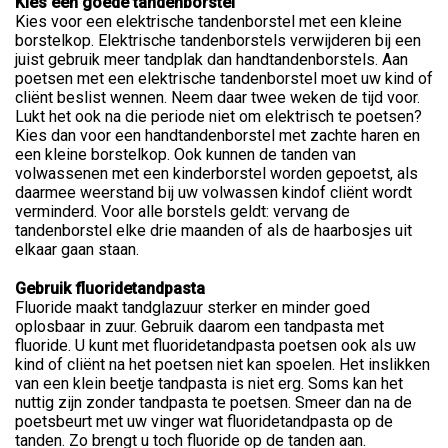
Kies een goede tandenborstel
Kies voor een elektrische tandenborstel met een kleine
borstelkop. Elektrische tandenborstels verwijderen bij een
juist gebruik meer tandplak dan handtandenborstels. Aan
poetsen met een elektrische tandenborstel moet uw kind of
cliënt beslist wennen. Neem daar twee weken de tijd voor.
Lukt het ook na die periode niet om elektrisch te poetsen?
Kies dan voor een handtandenborstel met zachte haren en
een kleine borstelkop. Ook kunnen de tanden van
volwassenen met een kinderborstel worden gepoetst, als
daarmee weerstand bij uw volwassen kindof cliënt wordt
verminderd. Voor alle borstels geldt: vervang de
tandenborstel elke drie maanden of als de haarbosjes uit
elkaar gaan staan.
Gebruik fluoridetandpasta
Fluoride maakt tandglazuur sterker en minder goed
oplosbaar in zuur. Gebruik daarom een tandpasta met
fluoride. U kunt met fluoridetandpasta poetsen ook als uw
kind of cliënt na het poetsen niet kan spoelen. Het inslikken
van een klein beetje tandpasta is niet erg. Soms kan het
nuttig zijn zonder tandpasta te poetsen. Smeer dan na de
poetsbeurt met uw vinger wat fluoridetandpasta op de
tanden. Zo brengt u toch fluoride op de tanden aan.