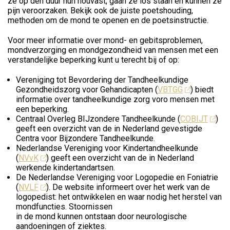
ze op den duur hun houvast, gaan ze los staan en kunnen ze
pijn veroorzaken. Bekijk ook de juiste poetshouding,
methoden om de mond te openen en de poetsinstructie.
Voor meer informatie over mond- en gebitsproblemen,
mondverzorging en mondgezondheid van mensen met een
verstandelijke beperking kunt u terecht bij of op:
Vereniging tot Bevordering der Tandheelkundige
Gezondheidszorg voor Gehandicapten (
VBTGG
) biedt
informatie over tandheelkundige zorg voro mensen met
een beperking.
Centraal Overleg BIJzondere Tandheelkunde (
COBIJT
)
geeft een overzicht van de in Nederland gevestigde
Centra voor Bijzondere Tandheelkunde.
Nederlandse Vereniging voor Kindertandheelkunde
(
NVvK
) geeft een overzicht van de in Nederland
werkende kindertandartsen.
De Nederlandse Vereniging voor Logopedie en Foniatrie
(
NVLF
). De website informeert over het werk van de
logopedist: het ontwikkelen en waar nodig het herstel van
mondfuncties. Stoornissen
in de mond kunnen ontstaan door neurologische
aandoeningen of ziektes.