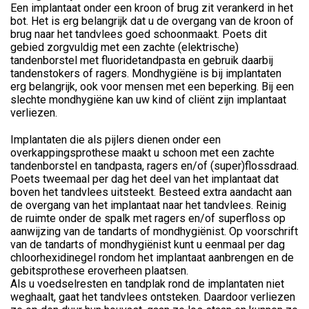
Een implantaat onder een kroon of brug zit verankerd in het
bot. Het is erg belangrijk dat u de overgang van de kroon of
brug naar het tandvlees goed schoonmaakt. Poets dit
gebied zorgvuldig met een zachte (elektrische)
tandenborstel met fluoridetandpasta en gebruik daarbij
tandenstokers of ragers. Mondhygiëne is bij implantaten
erg belangrijk, ook voor mensen met een beperking. Bij een
slechte mondhygiëne kan uw kind of cliënt zijn implantaat
verliezen.
Implantaten die als pijlers dienen onder een
overkappingsprothese maakt u schoon met een zachte
tandenborstel en tandpasta, ragers en/of (super)flossdraad.
Poets tweemaal per dag het deel van het implantaat dat
boven het tandvlees uitsteekt. Besteed extra aandacht aan
de overgang van het implantaat naar het tandvlees. Reinig
de ruimte onder de spalk met ragers en/of superfloss op
aanwijzing van de tandarts of mondhygiënist. Op voorschrift
van de tandarts of mondhygiënist kunt u eenmaal per dag
chloorhexidinegel rondom het implantaat aanbrengen en de
gebitsprothese eroverheen plaatsen.
Als u voedselresten en tandplak rond de implantaten niet
weghaalt, gaat het tandvlees ontsteken. Daardoor verliezen