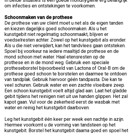
In beide situaties is een goede mondhygiëne erg belangrijk
om infecties en ontstekingen te voorkomen.
Schoonmaken van de prothese
De prothese van uw cliënt moet u net als de eigen tanden
en kiezen dagelijks goed schoonmaken. Als u het
kunstgebit niet regelmatig schoonmaakt, blijven er
voedselresten achter. Zowel op het kunstgebit als eronder.
Als u die niet verwijdert, kan het tandvlees gaan ontsteken.
Spoel bij voorkeur na iedere maaltijd de prothese en de
mond schoon met water. Haal etensresten op de
prothese en in de mond weg. Gebruik een speciale
protheseborstel bijvoorbeeld van Lactona of Oral-B om de
prothese goed schoon te borstelen en daarmee te ontdoen
van tandplak. Gebruik hiervoor géén tandpasta. Die kan te
veel schuren. Gebruik water en een zachte vloeibare zeep.
Een schoon kunstgebit voelt altijd glad aan. Laat het gladde
gebit tijdens het reinigen niet uit uw handen glippen. Het zal
kapot gaan. Vul voor de zekerheid eerst de wasbak met
water en reinig het kunstgebit daarboven.
Leg het kunstgebit één keer per week een nachtje in azijn.
Hiermee voorkomt u de vorming van tandsteen op het
kunstgebit. Borstel het kunstgebit daarna goed en spoel het