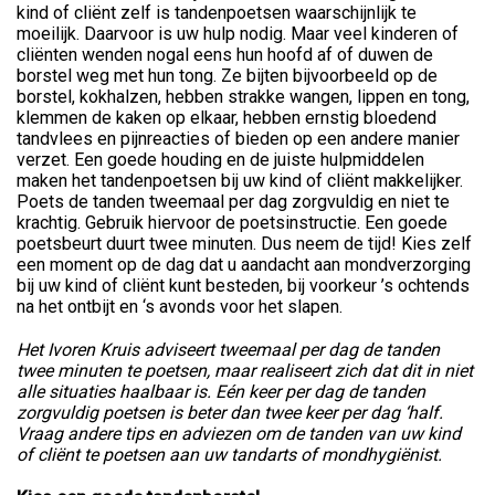
kind of cliënt zelf is tandenpoetsen waarschijnlijk te
moeilijk. Daarvoor is uw hulp nodig. Maar veel kinderen of
cliënten wenden nogal eens hun hoofd af of duwen de
borstel weg met hun tong. Ze bijten bijvoorbeeld op de
borstel, kokhalzen, hebben strakke wangen, lippen en tong,
klemmen de kaken op elkaar, hebben ernstig bloedend
tandvlees en pijnreacties of bieden op een andere manier
verzet. Een goede houding en de juiste hulpmiddelen
maken het tandenpoetsen bij uw kind of cliënt makkelijker.
Poets de tanden tweemaal per dag zorgvuldig en niet te
krachtig. Gebruik hiervoor de poetsinstructie. Een goede
poetsbeurt duurt twee minuten. Dus neem de tijd! Kies zelf
een moment op de dag dat u aandacht aan mondverzorging
bij uw kind of cliënt kunt besteden, bij voorkeur ’s ochtends
na het ontbijt en ‘s avonds voor het slapen.
Het Ivoren Kruis adviseert tweemaal per dag de tanden
twee minuten te poetsen, maar realiseert zich dat dit in niet
alle situaties haalbaar is. Eén keer per dag de tanden
zorgvuldig poetsen is beter dan twee keer per dag ‘half.
Vraag andere tips en adviezen om de tanden van uw kind
of cliënt te poetsen aan uw tandarts of mondhygiënist.