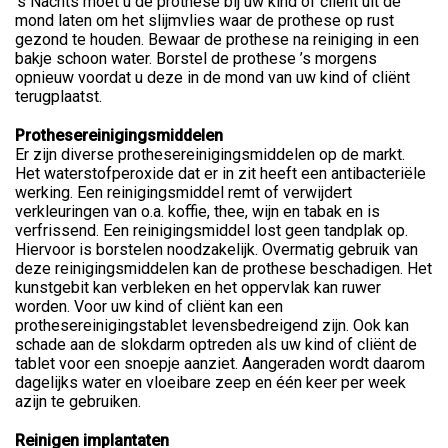
’s Nachts moet u de prothese bij uw kind of cliënt uit de
mond laten om het slijmvlies waar de prothese op rust
gezond te houden. Bewaar de prothese na reiniging in een
bakje schoon water. Borstel de prothese ’s morgens
opnieuw voordat u deze in de mond van uw kind of cliënt
terugplaatst.
Prothesereinigingsmiddelen
Er zijn diverse prothesereinigingsmiddelen op de markt.
Het waterstofperoxide dat er in zit heeft een antibacteriële
werking. Een reinigingsmiddel remt of verwijdert
verkleuringen van o.a. koffie, thee, wijn en tabak en is
verfrissend. Een reinigingsmiddel lost geen tandplak op.
Hiervoor is borstelen noodzakelijk. Overmatig gebruik van
deze reinigingsmiddelen kan de prothese beschadigen. Het
kunstgebit kan verbleken en het oppervlak kan ruwer
worden. Voor uw kind of cliënt kan een
prothesereinigingstablet levensbedreigend zijn. Ook kan
schade aan de slokdarm optreden als uw kind of cliënt de
tablet voor een snoepje aanziet. Aangeraden wordt daarom
dagelijks water en vloeibare zeep en één keer per week
azijn te gebruiken.
Reinigen implantaten