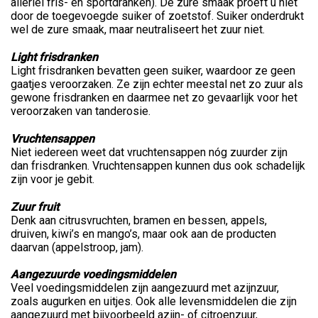
allerlei fris- en sportdranken). De zure smaak proeft u niet
door de toegevoegde suiker of zoetstof. Suiker onderdrukt
wel de zure smaak, maar neutraliseert het zuur niet.
Light frisdranken
Light frisdranken bevatten geen suiker, waardoor ze geen
gaatjes veroorzaken. Ze zijn echter meestal net zo zuur als
gewone frisdranken en daarmee net zo gevaarlijk voor het
veroorzaken van tanderosie.
Vruchtensappen
Niet iedereen weet dat vruchtensappen nóg zuurder zijn
dan frisdranken. Vruchtensappen kunnen dus ook schadelijk
zijn voor je gebit.
Zuur fruit
Denk aan citrusvruchten, bramen en bessen, appels,
druiven, kiwi’s en mango’s, maar ook aan de producten
daarvan (appelstroop, jam).
Aangezuurde voedingsmiddelen
Veel voedingsmiddelen zijn aangezuurd met azijnzuur,
zoals augurken en uitjes. Ook alle levensmiddelen die zijn
aangezuurd met bijvoorbeeld azijn- of citroenzuur,